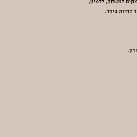
קום למשחק, לדמיון,
 לחיות ביחד.
ון.